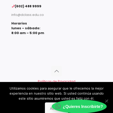
(602) 488 9999
info@dclass.edu.co
Horarios
lunes – sábado:
8:00 am – 5:00 pm
Políticas de Privacidad
Utilizamos cookies para asegurar que le ofrecemos la mejor
@Copyright 2026 DClass Academia – Todos los
experiencia en nuestro sitio web. Si usted continúa usando
derechos reservados.
este sitio asumiremos que usted es feliz con él.
¿Quieres Inscribirte?
Aceptar